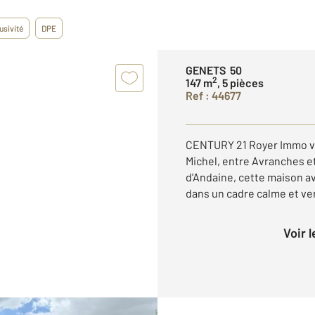
usivité
DPE
GENETS 50
2
147 m
, 5 pièces
Ref : 44677
CENTURY 21 Royer Immo vo
Michel, entre Avranches et 
d'Andaine, cette maison 
dans un cadre calme et ver
Voir 