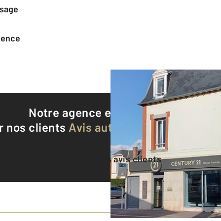
ssage
agence
Notre agence est notée
9,5/10
r nos clients
Avis authentifiés par Qualite
Voir tous les avis clients