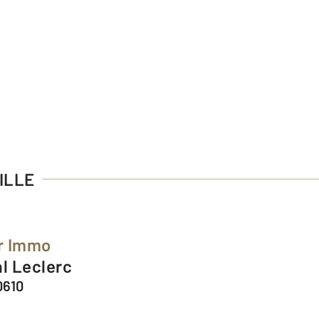
ILLE
r Immo
al Leclerc
0610