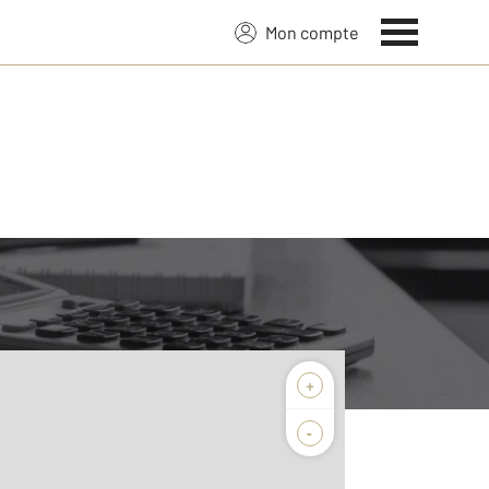
Mon compte
+
-