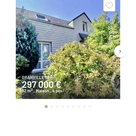
GRANVILLE 50
ST
297 000 €
6
2
92 m
, Maison
, 4 pcs
13