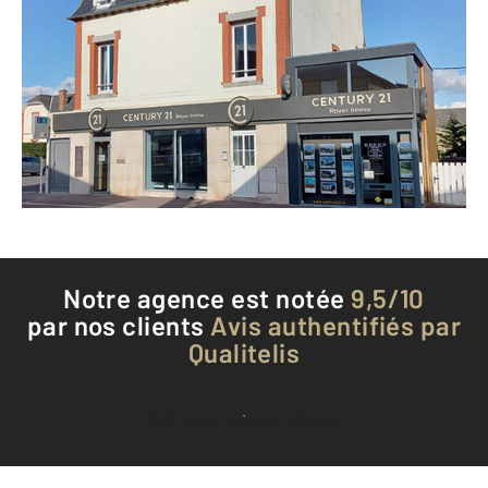
CENTURY 21 Royer Immo
3 avenue du Maréchal Leclerc
JULLOUVILLE - 50610
Envoyer un message
Téléphoner à l'agence
Notre agence est notée
9,5/10
par nos clients
Avis authentifiés par
Qualitelis
Voir tous les avis clients