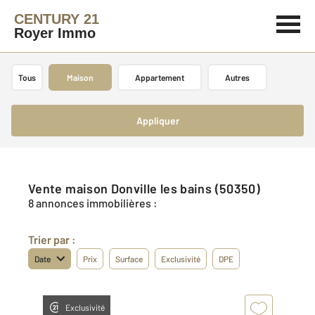
CENTURY 21
Royer Immo
Tous
Maison
Appartement
Autres
Appliquer
Vente maison Donville les bains (50350)
8 annonces immobilières :
Trier par :
Date
Prix
Surface
Exclusivité
DPE
Exclusivité