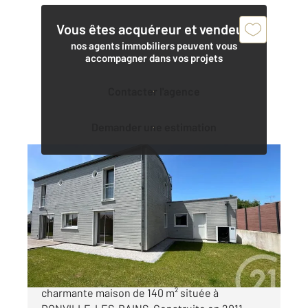
Vous êtes acquéreur et vendeur,
nos agents immobiliers peuvent vous
accompagner dans vos projets
Contacter l'agence
Demander une estimation
DONVILLE LES BAINS 50
2
134,89 m
, 5 pièces
Ref : 45371
Maison à vendre
399 000 €
CENTURY 21 Royer Immo vous propose cette
charmante maison de 140 m² située à