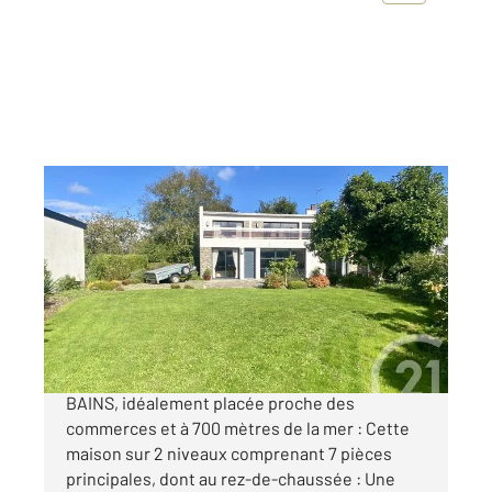
DONVILLE LES BAINS 50
2
286 m
, 7 pièces
Ref : 43878
Maison à vendre
835 000 €
CENTURY 21 vous propose A DONVILLE-LES-
BAINS, idéalement placée proche des
commerces et à 700 mètres de la mer : Cette
maison sur 2 niveaux comprenant 7 pièces
principales, dont au rez-de-chaussée : Une