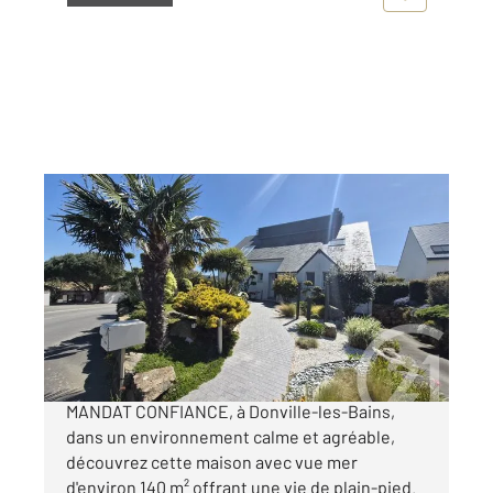
DONVILLE LES BAINS 50
2
140,85 m
, 6 pièces
Ref : 45386
Maison à vendre
595 000 €
CENTURY 21 Royer Immo vous propose en
MANDAT CONFIANCE, à Donville-les-Bains,
dans un environnement calme et agréable,
découvrez cette maison avec vue mer
d'environ 140 m² offrant une vie de plain-pied.