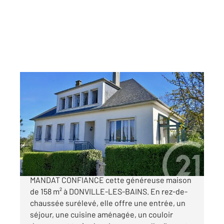
DONVILLE LES BAINS 50
2
158 m
, 7 pièces
Ref : 44812
Maison à vendre
345 000 €
CENTURY 21 Royer Immo vous propose en
MANDAT CONFIANCE cette généreuse maison
de 158 m² à DONVILLE-LES-BAINS. En rez-de-
chaussée surélevé, elle offre une entrée, un
séjour, une cuisine aménagée, un couloir