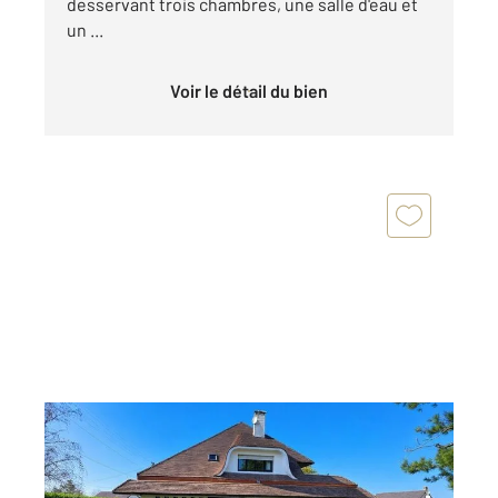
desservant trois chambres, une salle d'eau et
un ...
Voir le détail du bien
DONVILLE LES BAINS 50
2
216 m
, 8 pièces
Ref : 45324