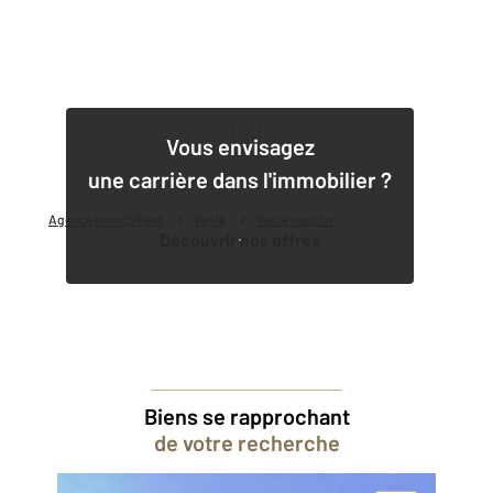
1
Vous envisagez
une carrière dans l'immobilier ?
Agence immobilière
Vente
Vente maison
Découvrir nos offres
Biens se rapprochant
de votre recherche