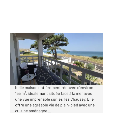
DONVILLE LES BAINS 50
2
155 m
, 7 pièces
Ref : 45503
Maison à vendre
948 000 €
CENTURY 21 Royer Immo vous propose cette
belle maison entièrement rénovée d'environ
155 m², idéalement située face à la mer avec
une vue imprenable sur les îles Chausey. Elle
offre une agréable vie de plain-pied avec une
cuisine aménagée ...