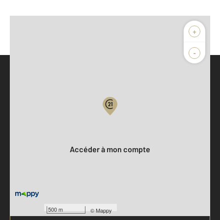
+
-
Parlons de vous, parlons biens
Votre compte :
Accéder à mon compte
500 m
©
Mappy