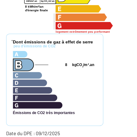
2
2
kWh/m
.an
kg CO
/m
.an
2
8 kWh/m²/an
d'énergie finale
logement extrêmement peu performant
Dont émissions de gaz à effet de serre
*
peu d'émissions de CO2
8
kgCO
/m
.an
2
2
Émissions de CO2 très importantes
Date du DPE : 09/12/2025