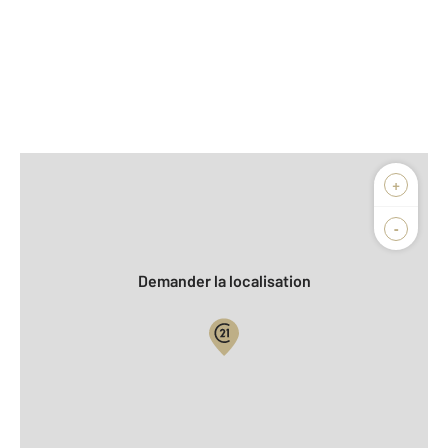
Afficher sur la carte :
+
Agence
Biens vendus
-
Demander la localisation
Vue globale
2
Surface totale : 110 m
2
Surface habitable : 110 m
Nombre de pièces : 5
[Voir le détail]