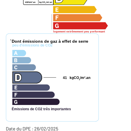
2
2
kWh/m
.an
kg CO
/m
.an
2
logement extrêmement peu performant
Dont émissions de gaz à effet de serre
*
peu d'émissions de CO2
41
kgCO
/m
.an
2
2
Émissions de CO2 très importantes
Date du DPE : 26/02/2025