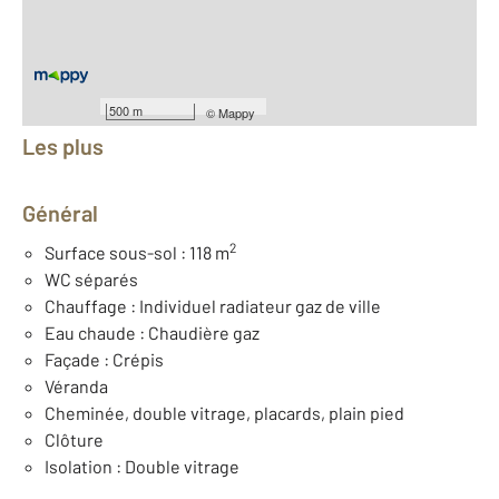
Nombre de pièces : 6
[Voir le détail]
Équipements
500 m
©
Mappy
Les plus
Général
2
Surface sous-sol : 118 m
WC séparés
Chauffage : Individuel radiateur gaz de ville
Eau chaude : Chaudière gaz
Façade : Crépis
Véranda
Cheminée, double vitrage, placards, plain pied
Clôture
Isolation : Double vitrage