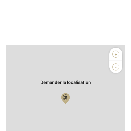
Afficher sur la carte :
+
Agence
Biens vendus
-
Demander la localisation
Vue globale
2
Surface totale : 214,9 m
2
Surface habitable : 115,9 m
2
Surface terrain : 982 m