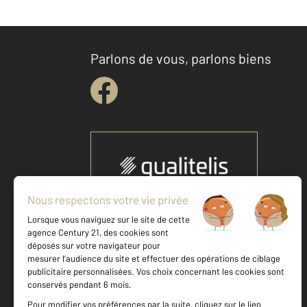
Parlons de vous, parlons biens
Votre agence est notée
Achat
Vente
9,5
/
10