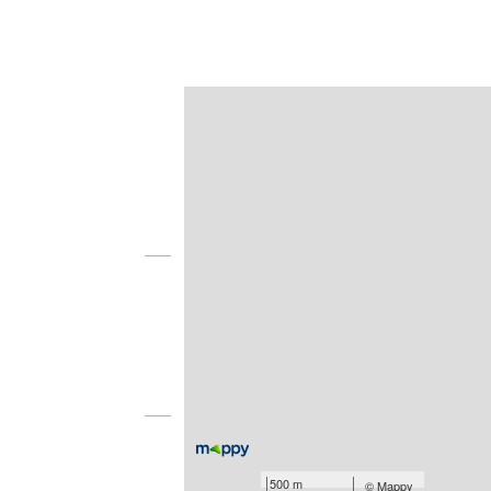
Afficher sur la carte :
Agence
Vue globale
2
Surface totale : 89,8 m
Nombre de pièces : 4
[Voir le détail]
Équipements
Les plus
500 m
©
Mappy