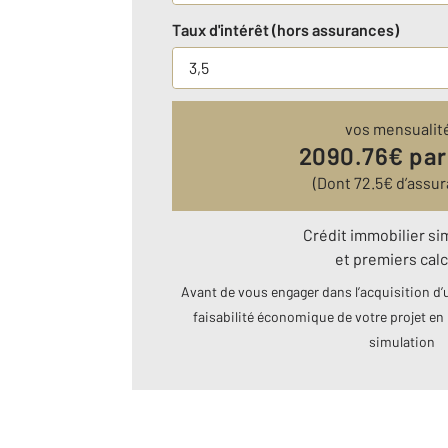
Taux d'intérêt (hors assurances)
vos mensualit
2090.76
€ par
(Dont
72.5
€ d’assur
Crédit immobilier si
et premiers calc
Avant de vous engager dans l’acquisition d’u
faisabilité économique de votre projet en 
simulation