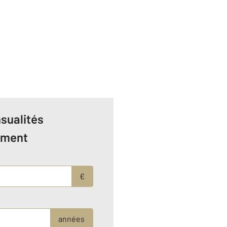
sualités
ement
€
années