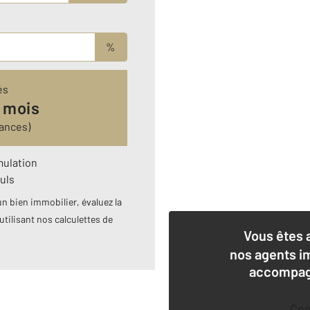
%
és
 mois
ances)
mulation
uls
n bien immobilier, évaluez la
utilisant nos calculettes de
Vous êtes 
nos agents i
accompagn
Co