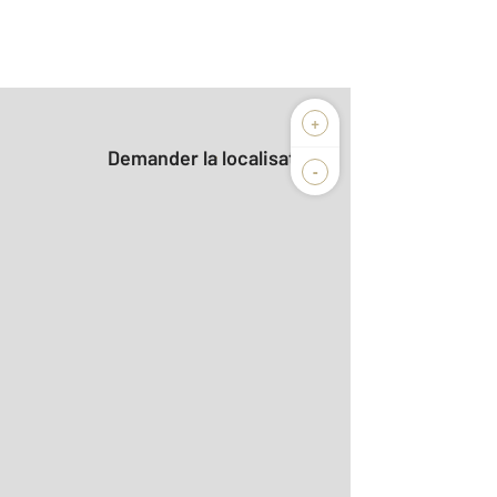
+
Demander la localisation
-
2